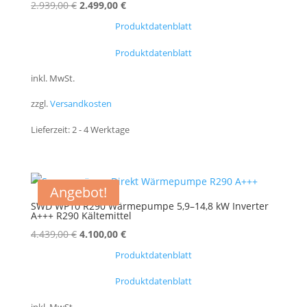
Ursprünglicher
Aktueller
2.939,00
€
2.499,00
€
Preis
Preis
Produktdatenblatt
war:
ist:
Produktdatenblatt
2.939,00 €
2.499,00 €.
inkl. MwSt.
zzgl.
Versandkosten
Lieferzeit:
2 - 4 Werktage
Angebot!
SWD WP10 R290 Wärmepumpe 5,9–14,8 kW Inverter
A+++ R290 Kältemittel
Ursprünglicher
Aktueller
4.439,00
€
4.100,00
€
Preis
Preis
Produktdatenblatt
war:
ist:
Produktdatenblatt
4.439,00 €
4.100,00 €.