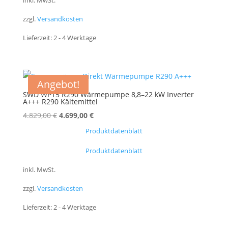
inkl. MwSt.
zzgl.
Versandkosten
Lieferzeit:
2 - 4 Werktage
Angebot!
SWD WP15 R290 Wärmepumpe 8,8–22 kW Inverter
A+++ R290 Kältemittel
Ursprünglicher
Aktueller
4.829,00
€
4.699,00
€
Preis
Preis
Produktdatenblatt
war:
ist:
Produktdatenblatt
4.829,00 €
4.699,00 €.
inkl. MwSt.
zzgl.
Versandkosten
Lieferzeit:
2 - 4 Werktage