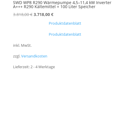
SWD WP8 R290 Wärmepumpe 4,5–11,4 kW Inverter
A+++ R290 Kältemittel + 100 Liter Speicher
Ursprünglicher
Aktueller
3.818,00
€
3.718,00
€
Preis
Preis
Produktdatenblatt
war:
ist:
Produktdatenblatt
3.818,00 €
3.718,00 €.
inkl. MwSt.
zzgl.
Versandkosten
Lieferzeit:
2 - 4 Werktage