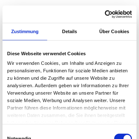
Modbus-fähig (über RS485)
Zustimmung
Details
Über Cookies
Diese Webseite verwendet Cookies
Wir verwenden Cookies, um Inhalte und Anzeigen zu
personalisieren, Funktionen für soziale Medien anbieten
Kaskade mit bis zu 8 Geräten
zu können und die Zugriffe auf unsere Website zu
analysieren. Außerdem geben wir Informationen zu Ihrer
Verwendung unserer Website an unsere Partner für
soziale Medien, Werbung und Analysen weiter. Unsere
Partner führen diese Informationen möglicherweise mit
weiteren Daten zusammen, die Sie ihnen bereitgestellt
prozessorgesteuerte Regelung
haben oder die sie im Rahmen Ihrer Nutzung der Dienste
gesammelt haben.
Einwilligungsauswahl
Notwendig