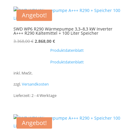
Angebot!
SWD WP6 R290 Wärmepumpe 3,3–8,3 kW Inverter
A+++ R290 Kältemittel + 100 Liter Speicher
Ursprünglicher
Aktueller
3.368,00
€
2.868,00
€
Preis
Preis
Produktdatenblatt
war:
ist:
Produktdatenblatt
3.368,00 €
2.868,00 €.
inkl. MwSt.
zzgl.
Versandkosten
Lieferzeit:
2 - 4 Werktage
Angebot!