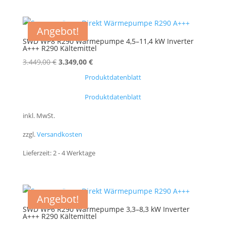
Angebot!
SWD WP8 R290 Wärmepumpe 4,5–11,4 kW Inverter
A+++ R290 Kältemittel
Ursprünglicher
Aktueller
3.449,00
€
3.349,00
€
Preis
Preis
Produktdatenblatt
war:
ist:
Produktdatenblatt
3.449,00 €
3.349,00 €.
inkl. MwSt.
zzgl.
Versandkosten
Lieferzeit:
2 - 4 Werktage
Angebot!
SWD WP6 R290 Wärmepumpe 3,3–8,3 kW Inverter
A+++ R290 Kältemittel